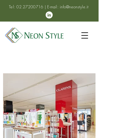
Tel:
02.27200716
| E-mail:
info@neonstyle.it
ATTIVITÀ